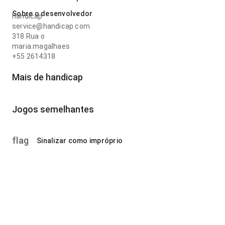
Sobre o desenvolvedor
handicap
service@handicap.com
318 Rua o
maria.magalhaes
+55 2614318
Mais de handicap
Jogos semelhantes
flag
Sinalizar como impróprio