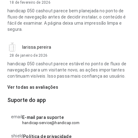
18 de fevereiro de 2026
handicap 050 cashout parece bem planejada no ponto de
fluxo de navegação antes de decidir instalar; o conteúdo é
fácil de examinar. A página deixa uma impressão limpa e
segura.
larissa.pereira
28 de janeiro de 2026
handicap 050 cashout parece estável no ponto de fluxo de
navegação para um visitante novo; as ações importantes
continuam visíveis. Isso passa mais confiança ao usuário.
Ver todas as avaliações
Suporte do app
email
E-mail para suporte
handicap-service@handicap.com
shield
Política de privacidade