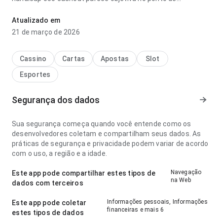
velocidade de carregamento no uso diário repetido; as
ações importantes continuam visíveis. O resultado geral
Atualizado em
parece prático e maduro.
21 de março de 2026
Cassino
Cartas
Apostas
Slot
Esportes
Segurança dos dados
Sua segurança começa quando você entende como os
desenvolvedores coletam e compartilham seus dados. As
práticas de segurança e privacidade podem variar de acordo
com o uso, a região e a idade.
Navegação
Este app pode compartilhar estes tipos de
na Web
dados com terceiros
Informações pessoais, Informações
Este app pode coletar
financeiras e mais 6
estes tipos de dados