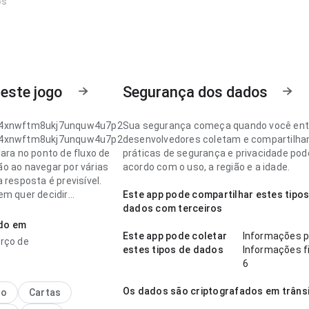
os
este jogo
Segurança dos dados
4xnwftm8ukj7unquw4u7p2
Sua segurança começa quando você en
4xnwftm8ukj7unquw4u7p2
desenvolvedores coletam e compartilha
ara no ponto de fluxo de
práticas de segurança e privacidade pod
o ao navegar por várias
acordo com o uso, a região e a idade.
 resposta é previsível.
em quer decidir
Este app pode compartilhar estes tipos
te se vale instalar.
dados com terceiros
ado em
4xnwftm8ukj7unquw4u7p2
Este app pode coletar
Informações p
rço de
esponsiva no ponto de
estes tipos de dados
Informações f
 navegação ao conferir
6
s; os rótulos são fáceis de
ar. Ajuda quem quer
Os dados são criptografados em trâns
no
Cartas
rapidamente se vale