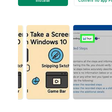
Instalar
Conferir no app P