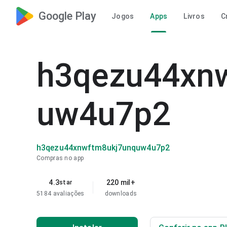
Google Play
Jogos
Apps
Livros
C
h3qezu44xn
uw4u7p2
h3qezu44xnwftm8ukj7unquw4u7p2
Compras no app
4.3
220 mil+
star
5184 avaliações
downloads