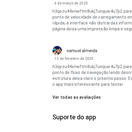
6 de março de 2025
h3qezu44xnwftm8ukj7unquw4u7p2 parec
ponto de velocidade de carregamento e
rápida; a interface não distrai das infor
página deixa uma impressão limpa e seg
samuel.almeida
13 de fevereiro de 2025
h3qezu44xnwftm8ukj7unquw4u7p2 parec
ponto de fluxo de navegação lendo descr
estrutura deixa claro o próximo passo. Es
o app mais interessante para testar.
Ver todas as avaliações
Suporte do app