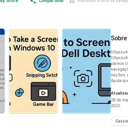
lay Store
Compartilhar
Adicionar à lista de desej
Sobre 
h3qezu4
h3qezu4
parece cl
navegaçã
seções; a
Ajuda qu
rapidamen
Atualiz
h3qezu4
28 de ma
parece r
2025
fluxo de
avaliaçõe
acompanh
Cassi
decidir 