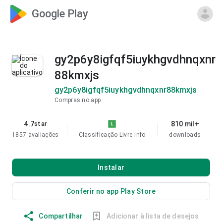
Google Play
gy2p6y8igfqf5iuykhgvdhnqxnr
88kmxjs
gy2p6y8igfqf5iuykhgvdhnqxnr88kmxjs
Compras no app
4.7
810 mil+
star
1857 avaliações
Classificação Livre
info
downloads
Instalar
Conferir no app Play Store
Compartilhar
Adicionar à lista de desejos