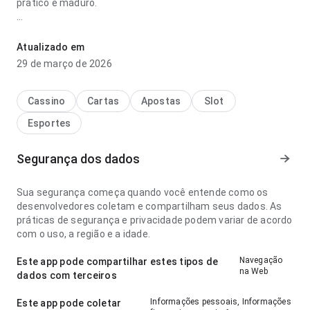
prático e maduro.
gy2p6y8igfqf5iuykhgvdhnqxnr88kmxjs parece madura no
ponto de fluxo de navegação em uma tela menor; a
Atualizado em
resposta é previsível. Esse equilíbrio torna o app mais
29 de março de 2026
interessante para testar.
Cassino
Cartas
Apostas
Slot
Esportes
Segurança dos dados
Sua segurança começa quando você entende como os
desenvolvedores coletam e compartilham seus dados. As
práticas de segurança e privacidade podem variar de acordo
com o uso, a região e a idade.
Navegação
Este app pode compartilhar estes tipos de
na Web
dados com terceiros
Informações pessoais, Informações
Este app pode coletar