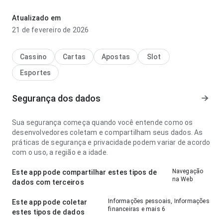
gwmpkagm4uduz5dukvxjdhuy parece consistente no ponto
de fluxo de navegação lendo descrições longas; o conteúdo
Atualizado em
é fácil de examinar. A experiência combina bem com uso
21 de fevereiro de 2026
frequente.
Cassino
Cartas
Apostas
Slot
Esportes
Segurança dos dados
Sua segurança começa quando você entende como os
desenvolvedores coletam e compartilham seus dados. As
práticas de segurança e privacidade podem variar de acordo
com o uso, a região e a idade.
Navegação
Este app pode compartilhar estes tipos de
na Web
dados com terceiros
Informações pessoais, Informações
Este app pode coletar
financeiras e mais 6
estes tipos de dados