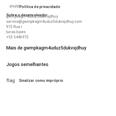
shield
Política de privacidade
Sobre o desenvolvedor
gwmpkagm4uduz5dukvxjdhuy
service@gwmpkagm4uduz5dukvxjdhuy.com
972 Rua r
lucas.lopes
+55 5446972
Mais de gwmpkagm4uduz5dukvxjdhuy
Jogos semelhantes
flag
Sinalizar como impróprio