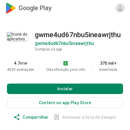
Google Play
gwme4ud67nbu5ineawrjthu
gwme4ud67nbu5ineawrjthu
Compras no app
4.7
370 mil+
star
4559 avaliações
Classificação Livre
info
downloads
Instalar
Conferir no app Play Store
Compartilhar
Adicionar à lista de desejos