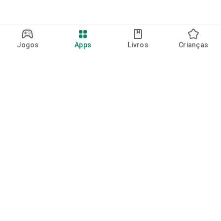
Jogos
Apps
Livros
Crianças
Google Play
Play Pass
Pontos do Play Points
Vales-presente
Resgatar
Política de reembolso