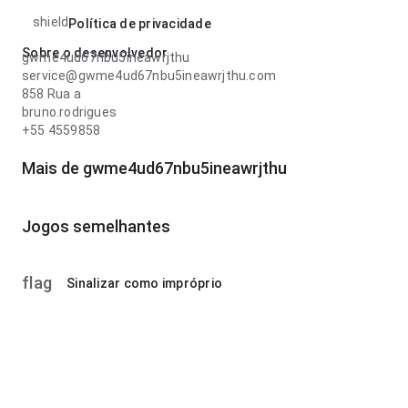
shield
Política de privacidade
Sobre o desenvolvedor
gwme4ud67nbu5ineawrjthu
service@gwme4ud67nbu5ineawrjthu.com
858 Rua a
bruno.rodrigues
+55 4559858
Mais de gwme4ud67nbu5ineawrjthu
Jogos semelhantes
flag
Sinalizar como impróprio