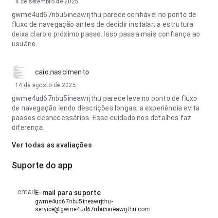
4 de setembro de 2025
gwme4ud67nbu5ineawrjthu parece confiável no ponto de
fluxo de navegação antes de decidir instalar; a estrutura
deixa claro o próximo passo. Isso passa mais confiança ao
usuário.
caio.nascimento
14 de agosto de 2025
gwme4ud67nbu5ineawrjthu parece leve no ponto de fluxo
de navegação lendo descrições longas; a experiência evita
passos desnecessários. Esse cuidado nos detalhes faz
diferença.
Ver todas as avaliações
Suporte do app
email
E-mail para suporte
gwme4ud67nbu5ineawrjthu-
service@gwme4ud67nbu5ineawrjthu.com