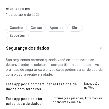
gwme4ud67nbu5ineawrjthu parece leve no ponto de
velocidade de carregamento no uso diário repetido; a
Atualizado em
estrutura deixa claro o próximo passo. A página deixa uma
1 de outubro de 2025
impressão limpa e segura.
Cassino
Cartas
Apostas
Slot
Esportes
Segurança dos dados
Sua segurança começa quando você entende como os
desenvolvedores coletam e compartilham seus dados. As
práticas de segurança e privacidade podem variar de acordo
com o uso, a região e a idade.
Navegação
Este app pode compartilhar estes tipos de
na Web
dados com terceiros
Informações pessoais, Informações
Este app pode coletar
financeiras e mais 6
estes tipos de dados