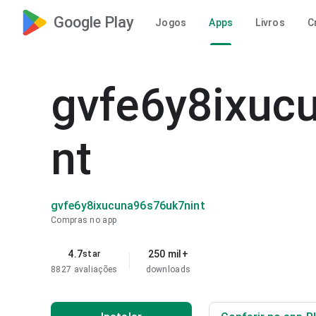
Google Play
Jogos
Apps
Livros
C
gvfe6y8ixuc
nt
gvfe6y8ixucuna96s76uk7nint
Compras no app
4.7
250 mil+
star
8827 avaliações
downloads