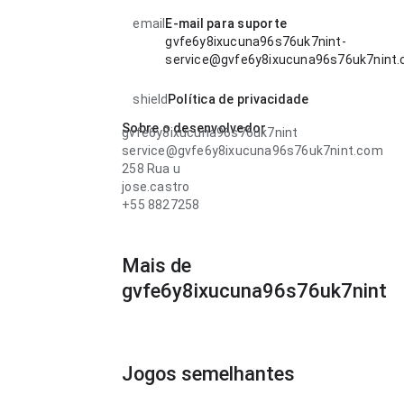
email
E-mail para suporte
gvfe6y8ixucuna96s76uk7nint-
service@gvfe6y8ixucuna96s76uk7nint
shield
Política de privacidade
Sobre o desenvolvedor
gvfe6y8ixucuna96s76uk7nint
service@gvfe6y8ixucuna96s76uk7nint.com
258 Rua u
jose.castro
+55 8827258
Mais de
gvfe6y8ixucuna96s76uk7nint
Jogos semelhantes