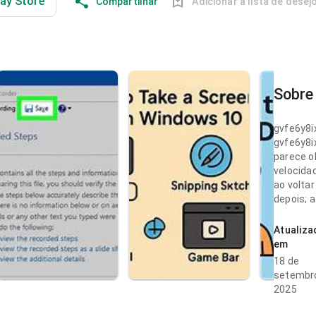
lay Store
Compartilhar
Adicionar à lista de desej
Sobre 
gvfe6y8
gvfe6y8
parece o
velocida
ao voltar
depois; 
completa
A página
Atualiza
impressã
em
18 de
gvfe6y8
setembr
parece c
2025
velocida
lendo de