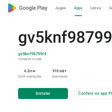
Google Play
Jogos
Apps
Livros
C
gv5knf98799
gv5knf98799f4
Compras no app
4.2
910 mil+
star
3269 avaliações
downloads
Instalar
Conferir no app P