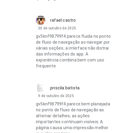
rafael.castro
30 de outubro de 2025
gv5knf98799f4 parece fluida no ponto
de fluxo de navegação ao navegar por
várias seções; a interface não distrai
das informações do app. A
experiência combina bem com uso
frequente.
priscila.batista
9 de outubro de 2025
gv5knf98799f4 parece bem planejada
no ponto de fluxo de navegação ao
alternar detalhes; as ações
importantes continuam visíveis. A
página causa uma impressão melhor