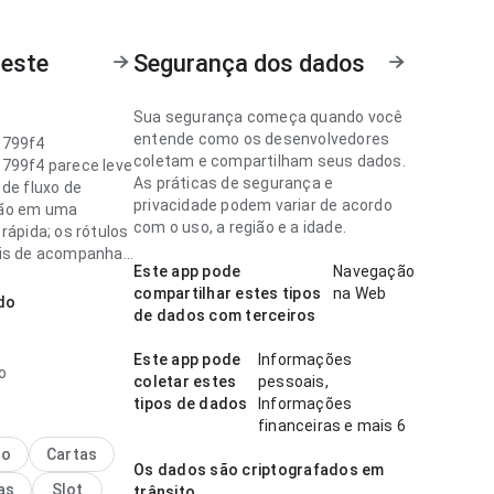
 este
Segurança dos dados
Sua segurança começa quando você
entende como os desenvolvedores
8799f4
coletam e compartilham seus dados.
799f4 parece leve
As práticas de segurança e
 de fluxo de
privacidade podem variar de acordo
ão em uma
com o uso, a região e a idade.
rápida; os rótulos
is de acompanhar.
Este app pode
Navegação
ado geral parece
compartilhar estes tipos
na Web
e maduro.
do
de dados com terceiros
799f4 parece
Este app pode
Informações
 ponto de fluxo de
o
coletar estes
pessoais,
o lendo
tipos de dados
Informações
es longas; os
financeiras e mais 6
são fáceis de
ar. O resultado
no
Cartas
Os dados são criptografados em
ece prático e
as
Slot
trânsito