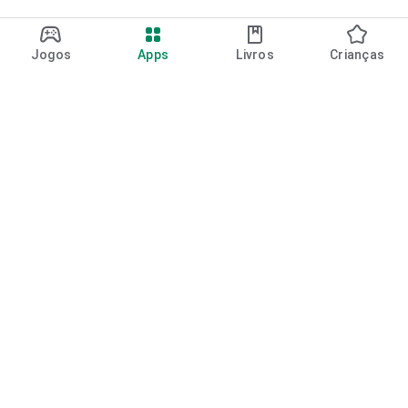
Jogos
Apps
Livros
Crianças
Google Play
Play Pass
Pontos do Play Points
Vales-presente
Resgatar
Política de reembolso
Crianças e família