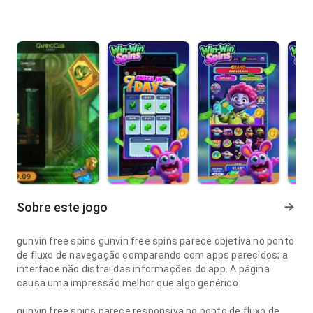
Sobre este jogo
gunvin free spins gunvin free spins parece objetiva no ponto
de fluxo de navegação comparando com apps parecidos; a
interface não distrai das informações do app. A página
causa uma impressão melhor que algo genérico.
gunvin free spins parece responsiva no ponto de fluxo de