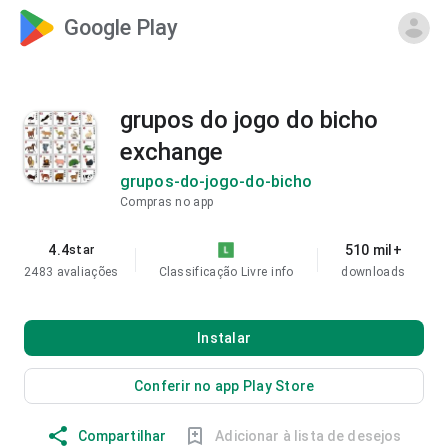
Google Play
grupos do jogo do bicho
exchange
grupos-do-jogo-do-bicho
Compras no app
4.4
510 mil+
star
2483 avaliações
Classificação Livre
info
downloads
Instalar
Conferir no app Play Store
Compartilhar
Adicionar à lista de desejos