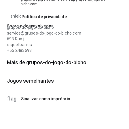
bicho.com
shield
Política de privacidade
Sobre o desenvolvedor
grupos-do-jogo-do-bicho
service@grupos-do-jogo-do-bicho.com
693 Rua j
raquel.barros
+55 2483693
Mais de grupos-do-jogo-do-bicho
Jogos semelhantes
flag
Sinalizar como impróprio