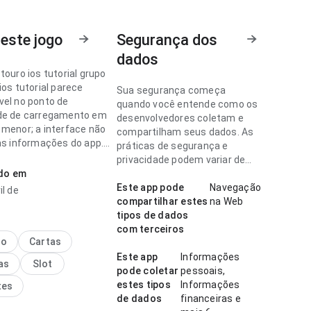
este jogo
Segurança dos
dados
touro ios tutorial grupo
ios tutorial parece
Sua segurança começa
vel no ponto de
quando você entende como os
de de carregamento em
desenvolvedores coletam e
 menor; a interface não
compartilham seus dados. As
das informações do app.
práticas de segurança e
dado nos detalhes faz
privacidade podem variar de
a.
ado em
acordo com o uso, a região e a
idade.
Este app pode
Navegação
il de
touro ios tutorial parece
compartilhar estes
na Web
no ponto de velocidade de
tipos de dados
mento comparando com
com terceiros
ecidos; a página parece
no
Cartas
 sem ficar pesada. Ajuda
Este app
Informações
as
Slot
r decidir rapidamente se
pode coletar
pessoais,
lar.
estes tipos
Informações
tes
de dados
financeiras e