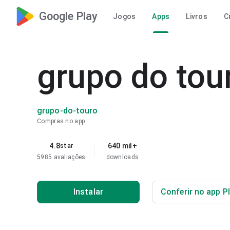
Google Play
Jogos
Apps
Livros
C
grupo do tour
grupo-do-touro
Compras no app
4.8
640 mil+
star
5985 avaliações
downloads
Instalar
Conferir no app P