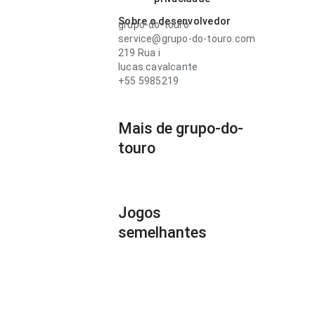
Sobre o desenvolvedor
grupo-do-touro
service@grupo-do-touro.com
219 Rua i
lucas.cavalcante
+55 5985219
Mais de grupo-do-
touro
Jogos
semelhantes