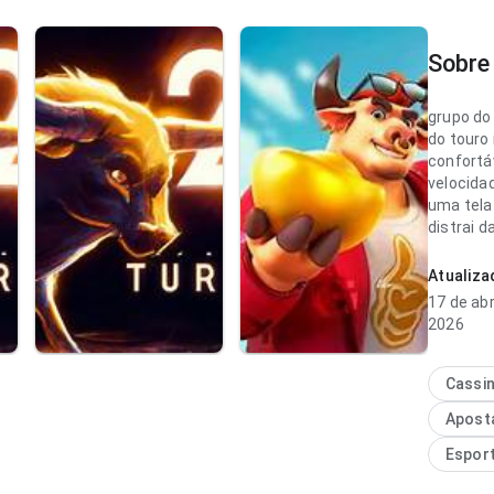
Sobre 
grupo do 
do touro 
confortá
velocida
uma tela
distrai 
Esse cui
diferenç
Atualiz
17 de abr
grupo do 
2026
prática 
carrega
apps par
Cassi
completa
Apost
quem que
vale insta
Espor