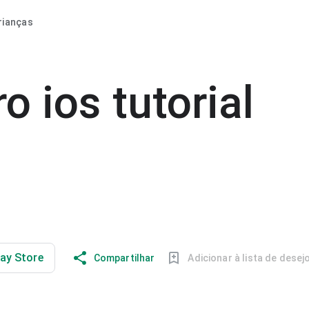
rianças
o ios tutorial
lay Store
Compartilhar
Adicionar à lista de desej