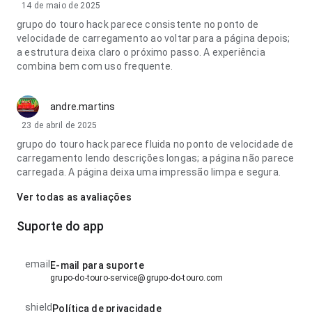
14 de maio de 2025
grupo do touro hack parece consistente no ponto de
velocidade de carregamento ao voltar para a página depois;
a estrutura deixa claro o próximo passo. A experiência
combina bem com uso frequente.
andre.martins
23 de abril de 2025
grupo do touro hack parece fluida no ponto de velocidade de
carregamento lendo descrições longas; a página não parece
carregada. A página deixa uma impressão limpa e segura.
Ver todas as avaliações
Suporte do app
email
E-mail para suporte
grupo-do-touro-service@grupo-do-touro.com
shield
Política de privacidade