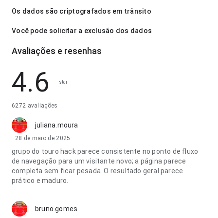
Os dados são criptografados em trânsito
Você pode solicitar a exclusão dos dados
Avaliações e resenhas
4.6
star
6272 avaliações
juliana.moura
28 de maio de 2025
grupo do touro hack parece consistente no ponto de fluxo
de navegação para um visitante novo; a página parece
completa sem ficar pesada. O resultado geral parece
prático e maduro.
bruno.gomes