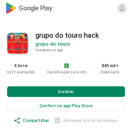
Google Play
grupo do touro hack
grupo-do-touro
Compras no app
4.6
840 mil+
star
6272 avaliações
Classificação Livre
info
downloads
Instalar
Conferir no app Play Store
Compartilhar
Adicionar à lista de desejos