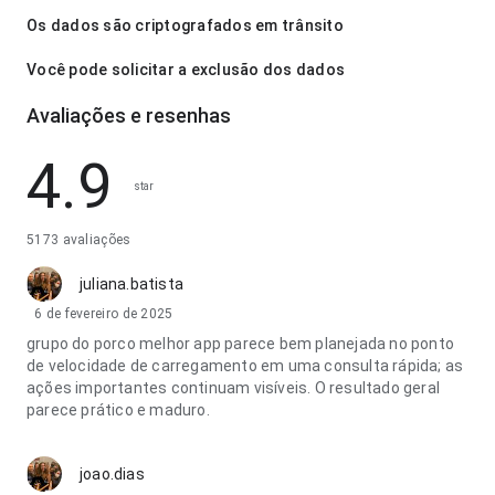
Os dados são criptografados em trânsito
Você pode solicitar a exclusão dos dados
Avaliações e resenhas
4.9
star
5173 avaliações
juliana.batista
6 de fevereiro de 2025
grupo do porco melhor app parece bem planejada no ponto
de velocidade de carregamento em uma consulta rápida; as
ações importantes continuam visíveis. O resultado geral
parece prático e maduro.
joao.dias