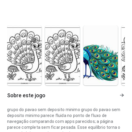
Sobre este jogo
grupo do pavao sem deposito minimo grupo do pavao sem
deposito minimo parece fluida no ponto de fluxo de
navegação comparando com apps parecidos; a página
parece completa sem ficar pesada. Esse equilíbrio torna o