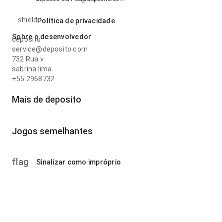
shield
Política de privacidade
Sobre o desenvolvedor
deposito
service@deposito.com
732 Rua v
sabrina.lima
+55 2968732
Mais de deposito
Jogos semelhantes
flag
Sinalizar como impróprio