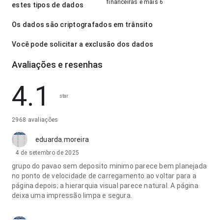
financeiras e mais 6
estes tipos de dados
Os dados são criptografados em trânsito
Você pode solicitar a exclusão dos dados
Avaliações e resenhas
4.1
star
2968 avaliações
eduarda.moreira
4 de setembro de 2025
grupo do pavao sem deposito minimo parece bem planejada
no ponto de velocidade de carregamento ao voltar para a
página depois; a hierarquia visual parece natural. A página
deixa uma impressão limpa e segura.