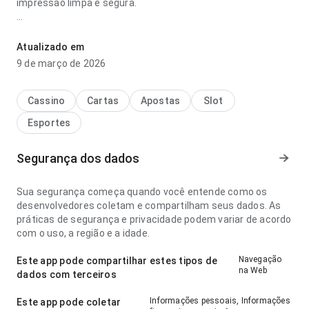
impressão limpa e segura.
goleiros da argentina bônus como jogar parece confortável
no ponto de fluxo de navegação com conexão mais lenta; a
Atualizado em
experiência evita passos desnecessários. A experiência
9 de março de 2026
combina bem com uso frequente.
Cassino
Cartas
Apostas
Slot
Esportes
Segurança dos dados
Sua segurança começa quando você entende como os
desenvolvedores coletam e compartilham seus dados. As
práticas de segurança e privacidade podem variar de acordo
com o uso, a região e a idade.
Navegação
Este app pode compartilhar estes tipos de
na Web
dados com terceiros
Informações pessoais, Informações
Este app pode coletar