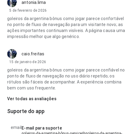
antonia.lima
5 de fevereiro de 2026
goleiros da argentina bônus como jogar parece confortável
no ponto de fluxo de navegação para um visitante novo; as
ações importantes continuam visíveis. A página causa uma
impressão melhor que algo genérico.
caio.freitas
15 de janeiro de 2026
goleiros da argentina bônus como jogar parece confiável no
ponto de fluxo de navegação no uso diário repetido; os
rótulos são fáceis de acompanhar. A experiência combina
bem com uso frequente.
Ver todas as avaliações
Suporte do app
email
E-mail para suporte
goleiros-da-argentina-bônus-service@goleiros-da-argentina-