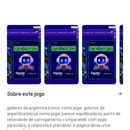
Sobre este jogo
goleiros da argentina bônus como jogar goleiros da
argentina bônus como jogar parece equilibrada no ponto de
velocidade de carregamento comparando com apps
parecidos; a resposta é previsível. A página deixa uma