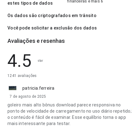
financeiras e mais 6
estes tipos de dados
Os dados são criptografados em trânsito
Você pode solicitar a exclusão dos dados
Avaliações e resenhas
4.5
star
1241 avaliações
patricia.ferreira
7 de agosto de 2025
goleiro mais alto bônus download parece responsiva no
ponto de velocidade de carregamento no uso diário repetido;
o conteúdo é fácil de examinar. Esse equilíbrio torna o app
mais interessante para testar.