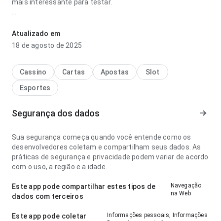
mais interessante para testar.
goleiro mais alto bônus download parece clara no ponto de
velocidade de carregamento ao voltar para a página depois;
Atualizado em
a interface não distrai das informações do app. Ajuda quem
18 de agosto de 2025
quer decidir rapidamente se vale instalar.
Cassino
Cartas
Apostas
Slot
Esportes
Segurança dos dados
Sua segurança começa quando você entende como os
desenvolvedores coletam e compartilham seus dados. As
práticas de segurança e privacidade podem variar de acordo
com o uso, a região e a idade.
Navegação
Este app pode compartilhar estes tipos de
na Web
dados com terceiros
Informações pessoais, Informações
Este app pode coletar