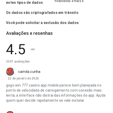
financeiras e mais 6
estes tipos de dados
Os dados são criptografados em trânsito
Você pode solicitar a exclusão dos dados
Avaliações e resenhas
4.5
star
3397 avaliações
camila.cunha
22 de janeiro de 2026
gogo win 777 casino app mobile parece bem planejada no
ponto de velocidade de carregamento com conexão mais
lenta; a interface não distrai das informações do app. Ajuda
quem quer decidir rapidamente se vale instalar.