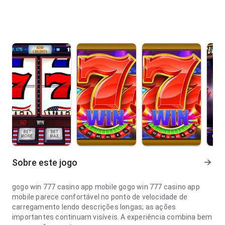
Sobre este jogo
gogo win 777 casino app mobile gogo win 777 casino app
mobile parece confortável no ponto de velocidade de
carregamento lendo descrições longas; as ações
importantes continuam visíveis. A experiência combina bem