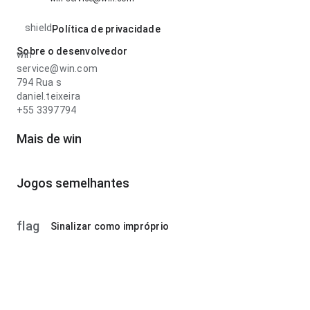
shield
Política de privacidade
Sobre o desenvolvedor
win
service@win.com
794 Rua s
daniel.teixeira
+55 3397794
Mais de win
Jogos semelhantes
flag
Sinalizar como impróprio