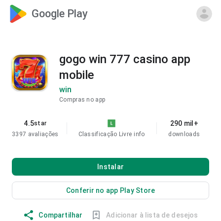
Google Play
gogo win 777 casino app
mobile
win
Compras no app
4.5
290 mil+
star
3397 avaliações
Classificação Livre
info
downloads
Instalar
Conferir no app Play Store
Compartilhar
Adicionar à lista de desejos