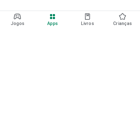
Jogos
Apps
Livros
Crianças
Google Play
Play Pass
Pontos do Play Points
Vales-presente
Resgatar
Política de reembolso