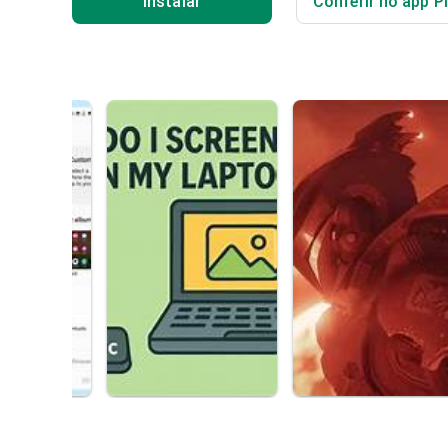
Instalar
Conferir no app P