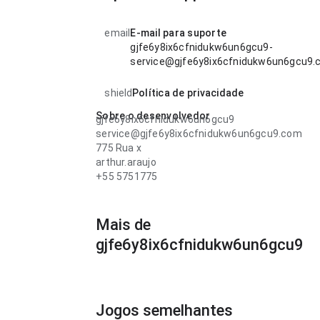
email
E-mail para suporte
gjfe6y8ix6cfnidukw6un6gcu9-
service@gjfe6y8ix6cfnidukw6un6gcu9
shield
Política de privacidade
Sobre o desenvolvedor
gjfe6y8ix6cfnidukw6un6gcu9
service@gjfe6y8ix6cfnidukw6un6gcu9.com
775 Rua x
arthur.araujo
+55 5751775
Mais de
gjfe6y8ix6cfnidukw6un6gcu9
Jogos semelhantes