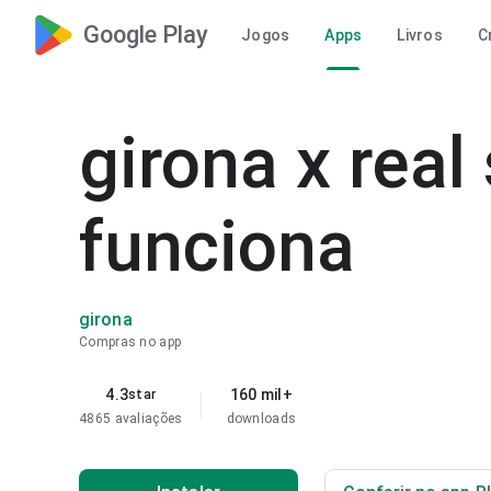
Google Play
Jogos
Apps
Livros
C
girona x real
funciona
girona
Compras no app
4.3
160 mil+
star
4865 avaliações
downloads