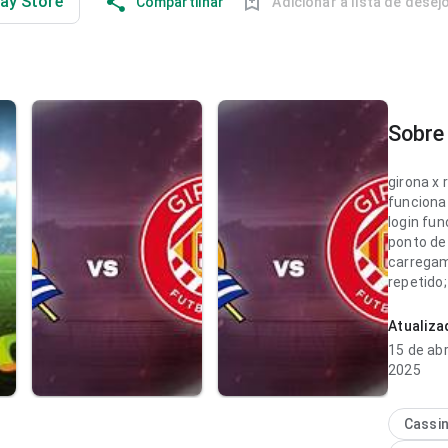
lay Store
Compartilhar
Adicionar à lista de desej
Sobre 
girona x 
funciona 
login fun
ponto de
carregam
repetido;
natural.
impressã
Atualiz
15 de abr
girona x 
2025
funciona
velocida
uma tela
Cassi
claro o 