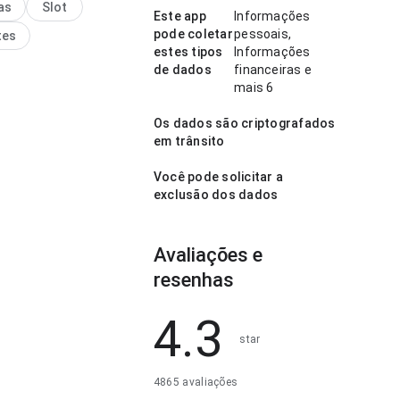
as
Slot
nos detalhes faz
Este app
Informações
a.
pode coletar
pessoais,
tes
estes tipos
Informações
de dados
financeiras e
mais 6
Os dados são criptografados
em trânsito
Você pode solicitar a
exclusão dos dados
Avaliações e
resenhas
4.3
star
4865 avaliações