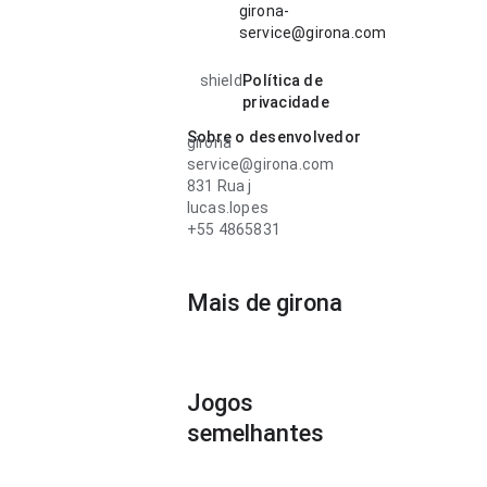
girona-
service@girona.com
shield
Política de
privacidade
Sobre o desenvolvedor
girona
service@girona.com
831 Rua j
lucas.lopes
+55 4865831
Mais de girona
Jogos
semelhantes