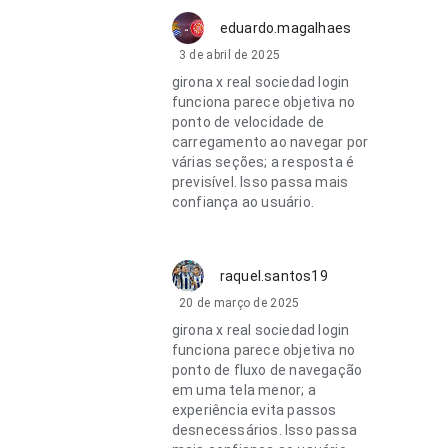
eduardo.magalhaes
3 de abril de 2025
girona x real sociedad login
funciona parece objetiva no
ponto de velocidade de
carregamento ao navegar por
várias seções; a resposta é
previsível. Isso passa mais
confiança ao usuário.
raquel.santos19
20 de março de 2025
girona x real sociedad login
funciona parece objetiva no
ponto de fluxo de navegação
em uma tela menor; a
experiência evita passos
desnecessários. Isso passa