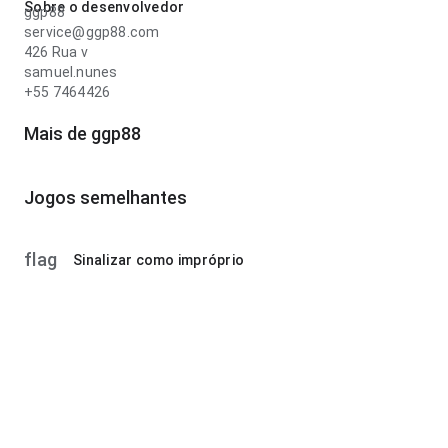
Sobre o desenvolvedor
ggp88
service@ggp88.com
426 Rua v
samuel.nunes
+55 7464426
Mais de ggp88
Jogos semelhantes
flag
Sinalizar como impróprio