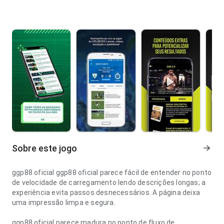
Sobre este jogo
ggp88 oficial ggp88 oficial parece fácil de entender no ponto
de velocidade de carregamento lendo descrições longas; a
experiência evita passos desnecessários. A página deixa
uma impressão limpa e segura.
ggp88 oficial parece madura no ponto de fluxo de