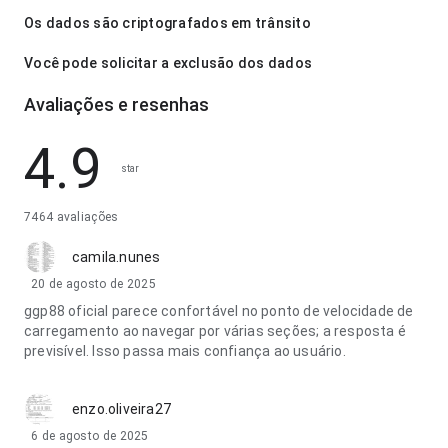
Os dados são criptografados em trânsito
Você pode solicitar a exclusão dos dados
Avaliações e resenhas
4.9
star
7464 avaliações
camila.nunes
20 de agosto de 2025
ggp88 oficial parece confortável no ponto de velocidade de
carregamento ao navegar por várias seções; a resposta é
previsível. Isso passa mais confiança ao usuário.
enzo.oliveira27
6 de agosto de 2025