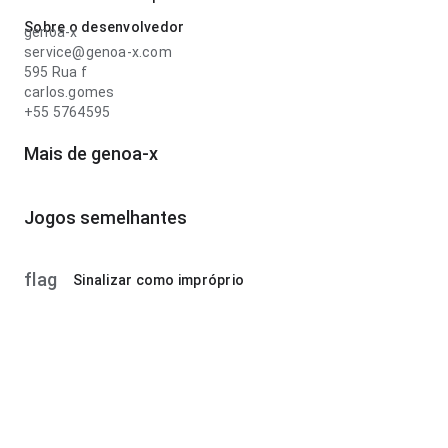
Sobre o desenvolvedor
genoa-x
service@genoa-x.com
595 Rua f
carlos.gomes
+55 5764595
Mais de genoa-x
Jogos semelhantes
flag
Sinalizar como impróprio