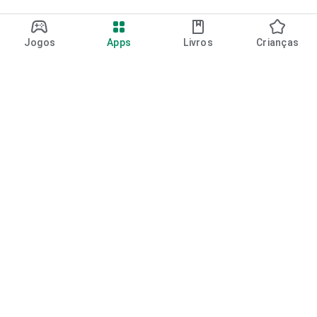
Jogos
Apps
Livros
Crianças
Google Play
Play Pass
Pontos do Play Points
Vales-presente
Resgatar
Política de reembolso
Crianças e família