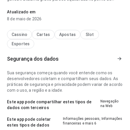
velocidade de carregamento ao conferir avaliações; a
página não parece carregada. O resultado geral parece
Atualizado em
prático e maduro.
8 de maio de 2026
Cassino
Cartas
Apostas
Slot
Esportes
Segurança dos dados
Sua segurança começa quando você entende como os
desenvolvedores coletam e compartilham seus dados. As
práticas de segurança e privacidade podem variar de acordo
com o uso, a região e a idade.
Navegação
Este app pode compartilhar estes tipos de
na Web
dados com terceiros
Informações pessoais, Informações
Este app pode coletar
financeiras e mais 6
estes tipos de dados