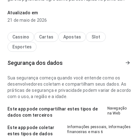
velocidade de carregamento com conexão mais lenta; a
interface não distrai das informações do app. Esse cuidado
Atualizado em
nos detalhes faz diferença.
21 de maio de 2026
Cassino
Cartas
Apostas
Slot
Esportes
Segurança dos dados
Sua segurança começa quando você entende como os
desenvolvedores coletam e compartilham seus dados. As
práticas de segurança e privacidade podem variar de acordo
com o uso, a região e a idade.
Navegação
Este app pode compartilhar estes tipos de
na Web
dados com terceiros
Informações pessoais, Informações
Este app pode coletar
financeiras e mais 6
estes tipos de dados