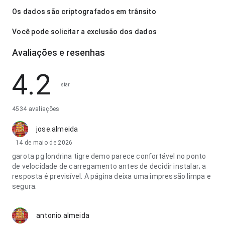
Os dados são criptografados em trânsito
Você pode solicitar a exclusão dos dados
Avaliações e resenhas
4.2
star
4534 avaliações
jose.almeida
14 de maio de 2026
garota pg londrina tigre demo parece confortável no ponto
de velocidade de carregamento antes de decidir instalar; a
resposta é previsível. A página deixa uma impressão limpa e
segura.
antonio.almeida