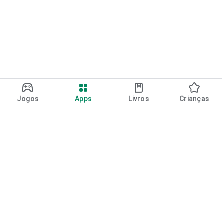
Jogos
Apps
Livros
Crianças
Google Play
Play Pass
Pontos do Play Points