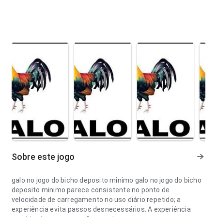
Sobre este jogo
galo no jogo do bicho deposito minimo galo no jogo do bicho
deposito minimo parece consistente no ponto de
velocidade de carregamento no uso diário repetido; a
experiência evita passos desnecessários. A experiência