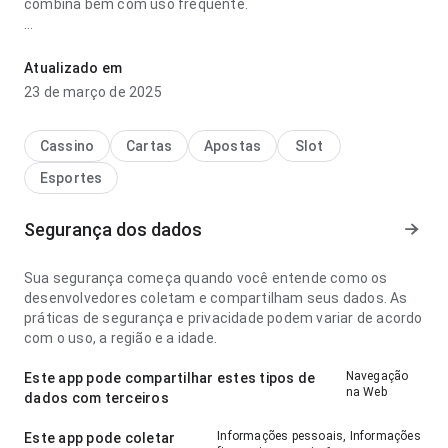
combina bem com uso frequente.
galo no jogo do bicho deposito minimo parece bem
planejada no ponto de fluxo de navegação ao conferir
Atualizado em
avaliações; a página parece completa sem ficar pesada.
23 de março de 2025
Esse equilíbrio torna o app mais interessante para testar.
Cassino
Cartas
Apostas
Slot
Esportes
Segurança dos dados
Sua segurança começa quando você entende como os
desenvolvedores coletam e compartilham seus dados. As
práticas de segurança e privacidade podem variar de acordo
com o uso, a região e a idade.
Navegação
Este app pode compartilhar estes tipos de
na Web
dados com terceiros
Informações pessoais, Informações
Este app pode coletar