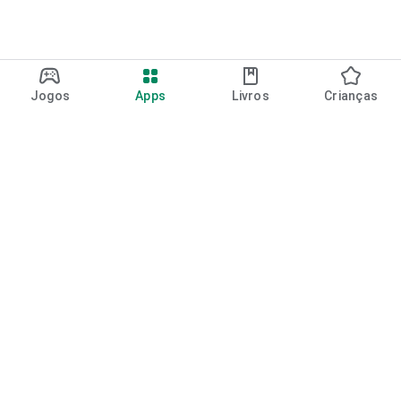
Jogos
Apps
Livros
Crianças
Google Play
Play Pass
Pontos do Play Points
Vales-presente
Resgatar
Política de reembolso