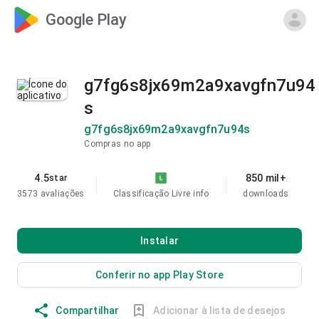
Google Play
g7fg6s8jx69m2a9xavgfn7u94
s
g7fg6s8jx69m2a9xavgfn7u94s
Compras no app
4.5
850 mil+
star
3573 avaliações
Classificação Livre
info
downloads
Instalar
Conferir no app Play Store
Compartilhar
Adicionar à lista de desejos