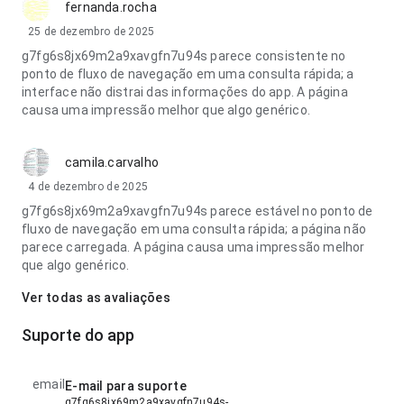
fernanda.rocha
25 de dezembro de 2025
g7fg6s8jx69m2a9xavgfn7u94s parece consistente no
ponto de fluxo de navegação em uma consulta rápida; a
interface não distrai das informações do app. A página
causa uma impressão melhor que algo genérico.
camila.carvalho
4 de dezembro de 2025
g7fg6s8jx69m2a9xavgfn7u94s parece estável no ponto de
fluxo de navegação em uma consulta rápida; a página não
parece carregada. A página causa uma impressão melhor
que algo genérico.
Ver todas as avaliações
Suporte do app
email
E-mail para suporte
g7fg6s8jx69m2a9xavgfn7u94s-