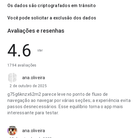
Os dados são criptografados em trânsito
Você pode solicitar a exclusão dos dados
Avaliações e resenhas
4.6
star
1794 avaliações
ana.oliveira
2 de outubro de 2025
g75g6knzx62m2 parece leve no ponto de fluxo de
navegação ao navegar por várias seções; a experiência evita
passos desnecessários. Esse equilíbrio torna o app mais
interessante para testar.
ana.oliveira