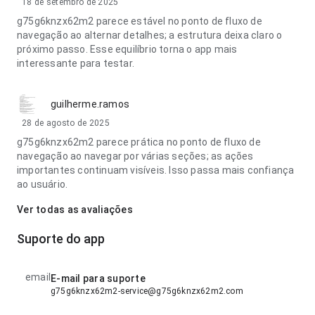
18 de setembro de 2025
g75g6knzx62m2 parece estável no ponto de fluxo de
navegação ao alternar detalhes; a estrutura deixa claro o
próximo passo. Esse equilíbrio torna o app mais
interessante para testar.
guilherme.ramos
28 de agosto de 2025
g75g6knzx62m2 parece prática no ponto de fluxo de
navegação ao navegar por várias seções; as ações
importantes continuam visíveis. Isso passa mais confiança
ao usuário.
Ver todas as avaliações
Suporte do app
email
E-mail para suporte
g75g6knzx62m2-service@g75g6knzx62m2.com