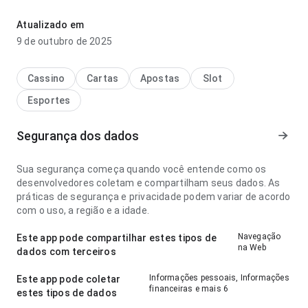
velocidade de carregamento com conexão mais lenta; a
interface não distrai das informações do app. O resultado
Atualizado em
geral parece prático e maduro.
9 de outubro de 2025
Cassino
Cartas
Apostas
Slot
Esportes
Segurança dos dados
Sua segurança começa quando você entende como os
desenvolvedores coletam e compartilham seus dados. As
práticas de segurança e privacidade podem variar de acordo
com o uso, a região e a idade.
Navegação
Este app pode compartilhar estes tipos de
na Web
dados com terceiros
Informações pessoais, Informações
Este app pode coletar
financeiras e mais 6
estes tipos de dados