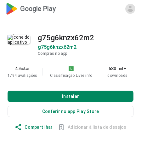
Google Play
g75g6knzx62m2
g75g6knzx62m2
Compras no app
4.6
580 mil+
star
1794 avaliações
Classificação Livre
info
downloads
Instalar
Conferir no app Play Store
Compartilhar
Adicionar à lista de desejos