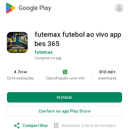
Google Play
futemax futebol ao vivo app
bes 365
futemax
Compras no app
4.7
810 mil+
star
5234 avaliações
Classificação Livre
info
downloads
Instalar
Conferir no app Play Store
Compartilhar
Adicionar à lista de desejos