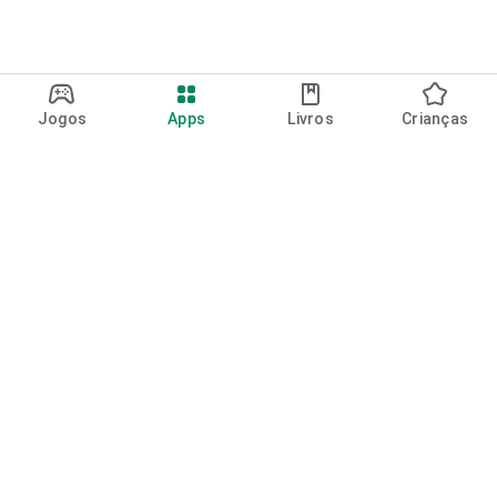
Jogos
Apps
Livros
Crianças
Google Play
Play Pass
Pontos do Play Points
Vales-presente
Resgatar
Política de reembolso