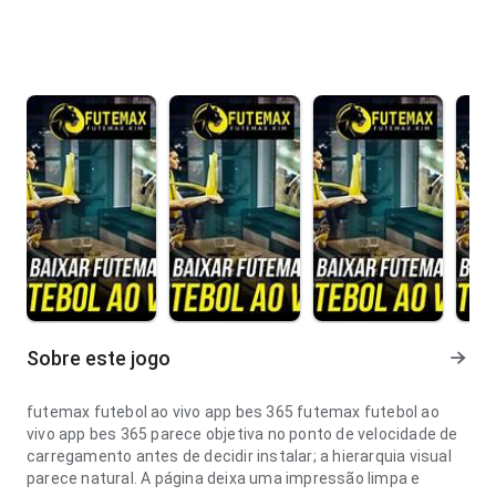
Sobre este jogo
futemax futebol ao vivo app bes 365 futemax futebol ao
vivo app bes 365 parece objetiva no ponto de velocidade de
carregamento antes de decidir instalar; a hierarquia visual
parece natural. A página deixa uma impressão limpa e