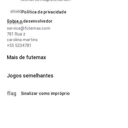
shield
Política de privacidade
Sobre o desenvolvedor
futemax
service@futemax.com
781 Rua z
carolina.martins
+55 5234781
Mais de futemax
Jogos semelhantes
flag
Sinalizar como impróprio