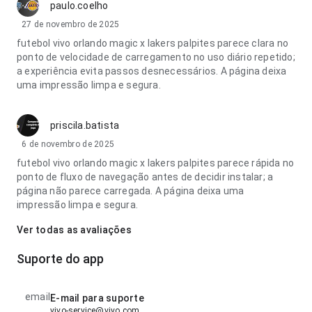
paulo.coelho
27 de novembro de 2025
futebol vivo orlando magic x lakers palpites parece clara no
ponto de velocidade de carregamento no uso diário repetido;
a experiência evita passos desnecessários. A página deixa
uma impressão limpa e segura.
priscila.batista
6 de novembro de 2025
futebol vivo orlando magic x lakers palpites parece rápida no
ponto de fluxo de navegação antes de decidir instalar; a
página não parece carregada. A página deixa uma
impressão limpa e segura.
Ver todas as avaliações
Suporte do app
email
E-mail para suporte
vivo-service@vivo.com