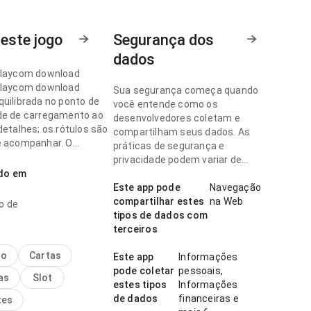
este jogo
Segurança dos
dados
playcom download
playcom download
Sua segurança começa quando
quilibrada no ponto de
você entende como os
de de carregamento ao
desenvolvedores coletam e
detalhes; os rótulos são
compartilham seus dados. As
e acompanhar. O
práticas de segurança e
 geral parece prático e
privacidade podem variar de
ado em
acordo com o uso, a região e a
idade.
Este app pode
Navegação
playcom download
compartilhar estes
na Web
o de
ácil de entender no
tipos de dados com
 fluxo de navegação ao
terceiros
por várias seções; a
é previsível. A página
no
Cartas
Este app
Informações
ma impressão melhor
pode coletar
pessoais,
as
Slot
genérico.
estes tipos
Informações
de dados
financeiras e
tes