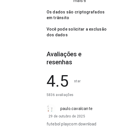
mais 6
Os dados são criptografados
em trânsito
Você pode solicitar a exclusão
dos dados
Avaliações e
resenhas
4.5
star
5836 avaliações
paulo.cavalcante
29 de outubro de 2025
futebol playcom download