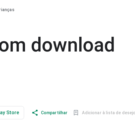
rianças
ycom download
lay Store
Compartilhar
Adicionar à lista de desej