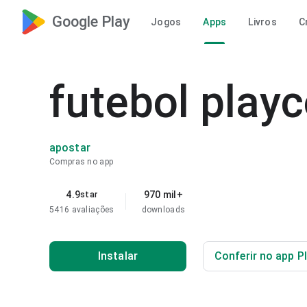
Google Play
Jogos
Apps
Livros
C
futebol play
apostar
Compras no app
4.9
970 mil+
star
5416 avaliações
downloads
Instalar
Conferir no app P