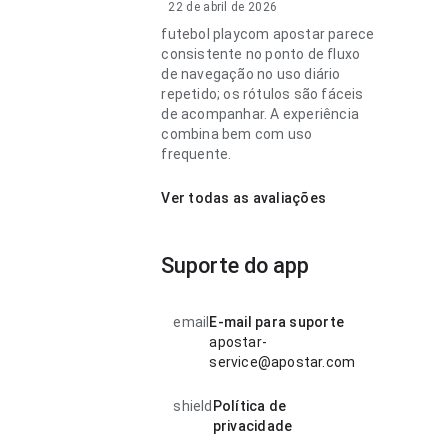
22 de abril de 2026
futebol playcom apostar parece
consistente no ponto de fluxo
de navegação no uso diário
repetido; os rótulos são fáceis
de acompanhar. A experiência
combina bem com uso
frequente.
Ver todas as avaliações
Suporte do app
email
E-mail para suporte
apostar-
service@apostar.com
shield
Política de
privacidade