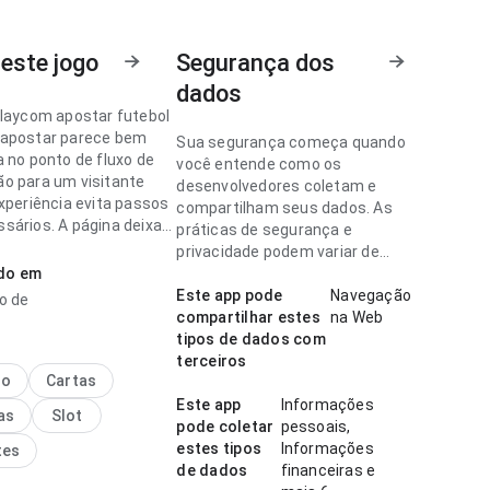
este jogo
Segurança dos
dados
playcom apostar futebol
apostar parece bem
Sua segurança começa quando
a no ponto de fluxo de
você entende como os
o para um visitante
desenvolvedores coletam e
experiência evita passos
compartilham seus dados. As
sários. A página deixa
práticas de segurança e
essão limpa e segura.
privacidade podem variar de
ado em
acordo com o uso, a região e a
playcom apostar parece
idade.
Este app pode
Navegação
o de
l no ponto de velocidade
compartilhar estes
na Web
egamento com conexão
tipos de dados com
ta; a página não parece
terceiros
a. Esse cuidado nos
no
Cartas
 faz diferença.
Este app
Informações
as
Slot
pode coletar
pessoais,
estes tipos
Informações
tes
de dados
financeiras e