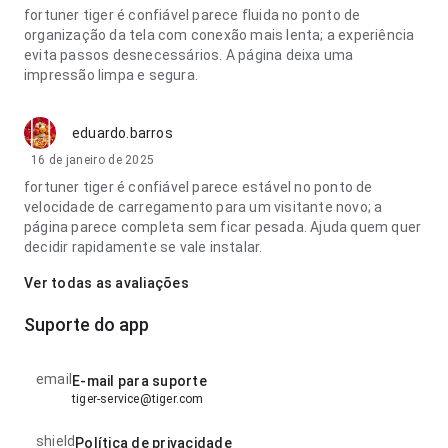
fortuner tiger é confiável parece fluida no ponto de
organização da tela com conexão mais lenta; a experiência
evita passos desnecessários. A página deixa uma
impressão limpa e segura.
eduardo.barros
16 de janeiro de 2025
fortuner tiger é confiável parece estável no ponto de
velocidade de carregamento para um visitante novo; a
página parece completa sem ficar pesada. Ajuda quem quer
decidir rapidamente se vale instalar.
Ver todas as avaliações
Suporte do app
email
E-mail para suporte
tiger-service@tiger.com
shield
Política de privacidade