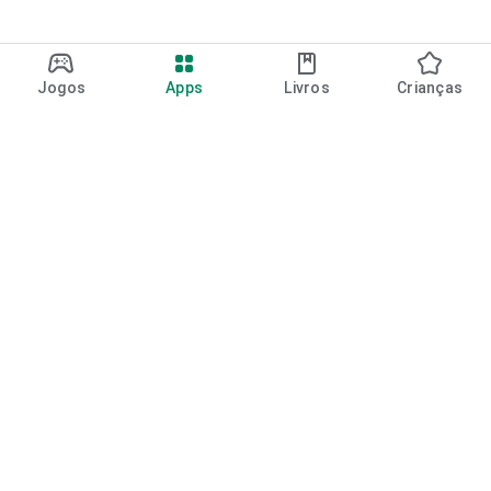
Jogos
Apps
Livros
Crianças
Google Play
Play Pass
Pontos do Play Points
Vales-presente
Resgatar
Política de reembolso