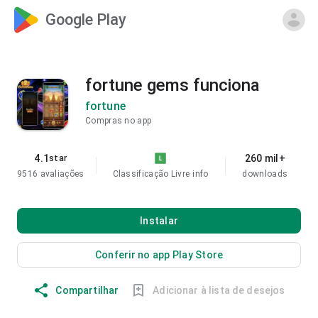
Google Play
fortune gems funciona
fortune
Compras no app
4.1
260 mil+
star
9516 avaliações
Classificação Livre
info
downloads
Instalar
Conferir no app Play Store
Compartilhar
Adicionar à lista de desejos