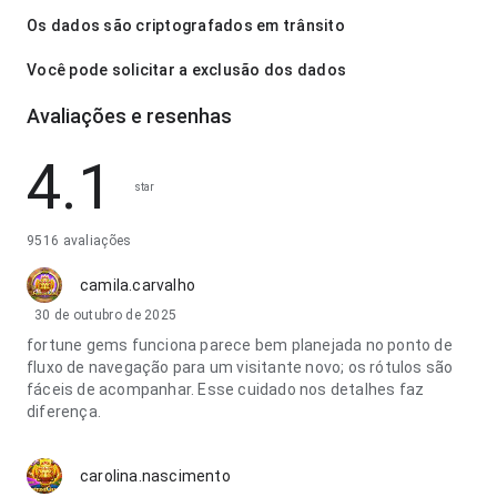
Os dados são criptografados em trânsito
Você pode solicitar a exclusão dos dados
Avaliações e resenhas
4.1
star
9516 avaliações
camila.carvalho
30 de outubro de 2025
fortune gems funciona parece bem planejada no ponto de
fluxo de navegação para um visitante novo; os rótulos são
fáceis de acompanhar. Esse cuidado nos detalhes faz
diferença.
carolina.nascimento