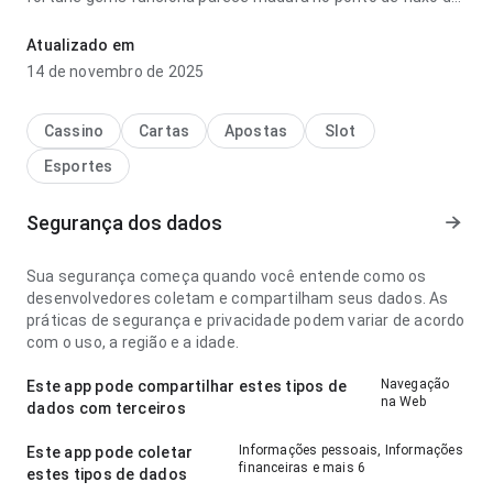
navegação ao voltar para a página depois; os rótulos são
fáceis de acompanhar. Esse cuidado nos detalhes faz
Atualizado em
diferença.
14 de novembro de 2025
Cassino
Cartas
Apostas
Slot
Esportes
Segurança dos dados
Sua segurança começa quando você entende como os
desenvolvedores coletam e compartilham seus dados. As
práticas de segurança e privacidade podem variar de acordo
com o uso, a região e a idade.
Navegação
Este app pode compartilhar estes tipos de
na Web
dados com terceiros
Informações pessoais, Informações
Este app pode coletar
financeiras e mais 6
estes tipos de dados