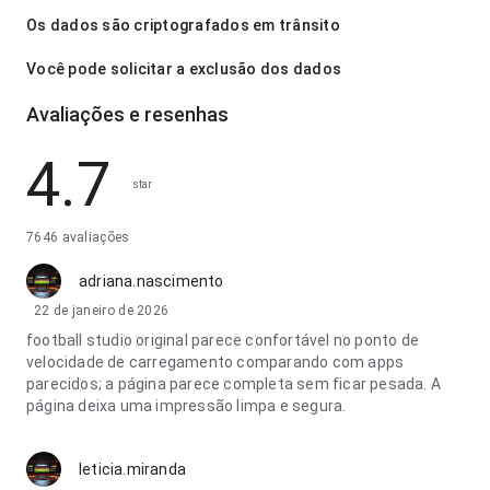
Os dados são criptografados em trânsito
Você pode solicitar a exclusão dos dados
Avaliações e resenhas
4.7
star
7646 avaliações
adriana.nascimento
22 de janeiro de 2026
football studio original parece confortável no ponto de
velocidade de carregamento comparando com apps
parecidos; a página parece completa sem ficar pesada. A
página deixa uma impressão limpa e segura.
leticia.miranda