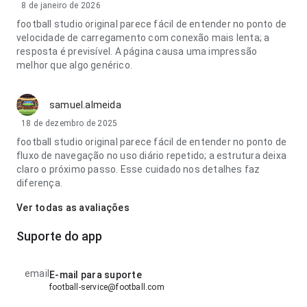
8 de janeiro de 2026
football studio original parece fácil de entender no ponto de
velocidade de carregamento com conexão mais lenta; a
resposta é previsível. A página causa uma impressão
melhor que algo genérico.
samuel.almeida
18 de dezembro de 2025
football studio original parece fácil de entender no ponto de
fluxo de navegação no uso diário repetido; a estrutura deixa
claro o próximo passo. Esse cuidado nos detalhes faz
diferença.
Ver todas as avaliações
Suporte do app
email
E-mail para suporte
football-service@football.com