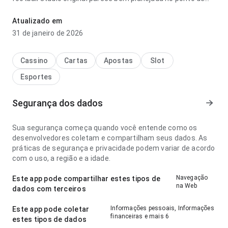
fluxo de navegação com conexão mais lenta; o conteúdo é
fácil de examinar. O resultado geral parece prático e
Atualizado em
maduro.
31 de janeiro de 2026
Cassino
Cartas
Apostas
Slot
Esportes
Segurança dos dados
Sua segurança começa quando você entende como os
desenvolvedores coletam e compartilham seus dados. As
práticas de segurança e privacidade podem variar de acordo
com o uso, a região e a idade.
Navegação
Este app pode compartilhar estes tipos de
na Web
dados com terceiros
Informações pessoais, Informações
Este app pode coletar
financeiras e mais 6
estes tipos de dados