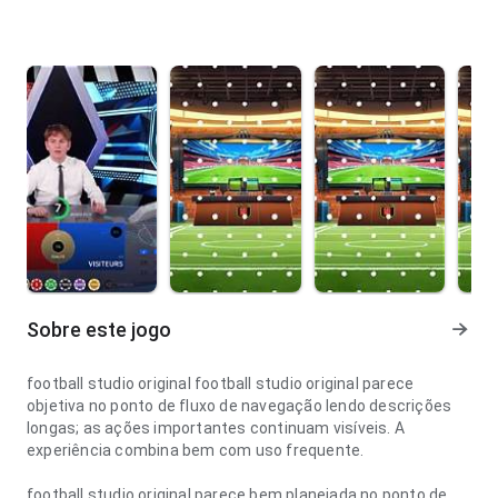
Sobre este jogo
football studio original football studio original parece
objetiva no ponto de fluxo de navegação lendo descrições
longas; as ações importantes continuam visíveis. A
experiência combina bem com uso frequente.
football studio original parece bem planejada no ponto de