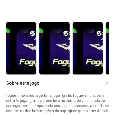
Sobre este jogo
foguetinho aposta celta fc jogar gratis foguetinho aposta
celta fc jogar gratis parece leve no ponto de velocidade de
carregamento comparando com apps parecidos; a interface
não distrai das informações do app. Ajuda quem quer decidir