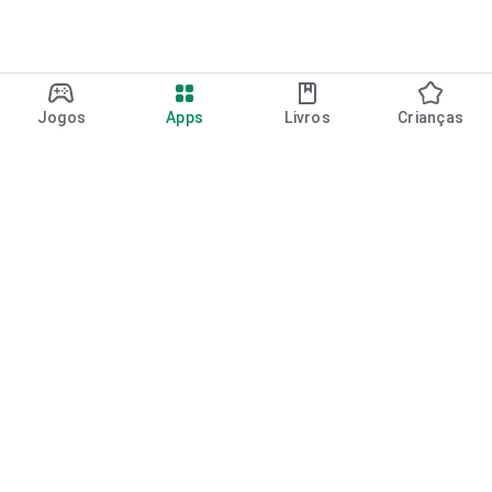
Jogos
Apps
Livros
Crianças
Google Play
Play Pass
Pontos do Play Points
Vales-presente
Resgatar
Política de reembolso