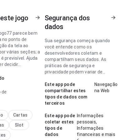
este jogo
Segurança dos
dados
ogo77 parece bem
a no ponto de
Sua segurança começa quando
ção da tela ao
você entende como os
por várias seções; a
desenvolvedores coletam e
é previsível. Ajuda
compartilham seus dados. As
r decidir
práticas de segurança e
te se vale instalar.
privacidade podem variar de
do
acordo com o uso, a região e a
arece prática no
idade.
Este app pode
Navegação
 fluxo de navegação
compartilhar estes
na Web
o de
scrições longas; a
tipos de dados com
é previsível. Esse
terceiros
o torna o app mais
ante para testar.
no
Cartas
Este app pode
Informações
coletar estes
pessoais,
as
Slot
tipos de
Informações
dados
financeiras e mais
tes