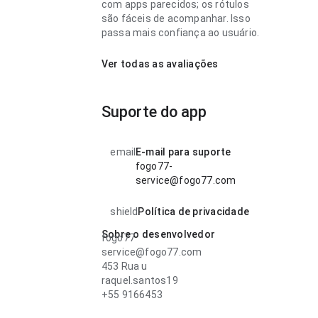
com apps parecidos; os rótulos
são fáceis de acompanhar. Isso
passa mais confiança ao usuário.
Ver todas as avaliações
Suporte do app
email
E-mail para suporte
fogo77-
service@fogo77.com
shield
Política de privacidade
Sobre o desenvolvedor
fogo77
service@fogo77.com
453 Rua u
raquel.santos19
+55 9166453