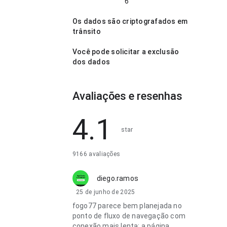
6
Os dados são criptografados em
trânsito
Você pode solicitar a exclusão
dos dados
Avaliações e resenhas
4.1
star
9166 avaliações
diego.ramos
25 de junho de 2025
fogo77 parece bem planejada no
ponto de fluxo de navegação com
conexão mais lenta; a página