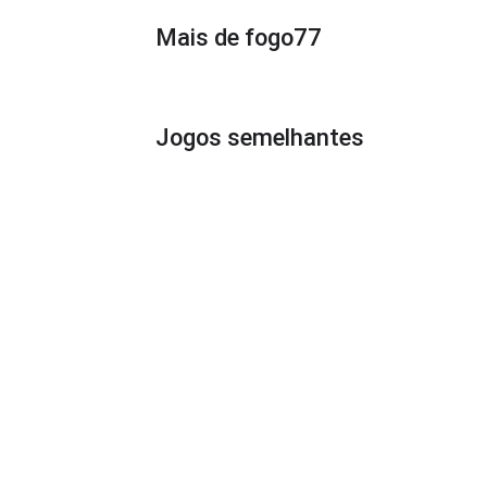
Mais de fogo77
Jogos semelhantes