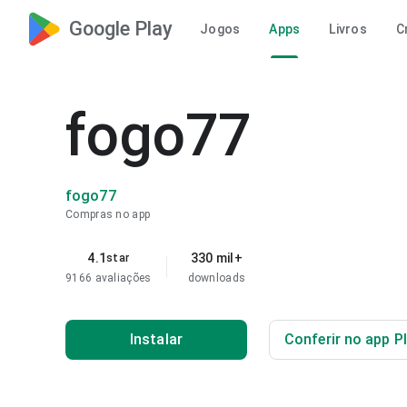
Google Play
Jogos
Apps
Livros
C
fogo77
fogo77
Compras no app
4.1
330 mil+
star
9166 avaliações
downloads
Instalar
Conferir no app P