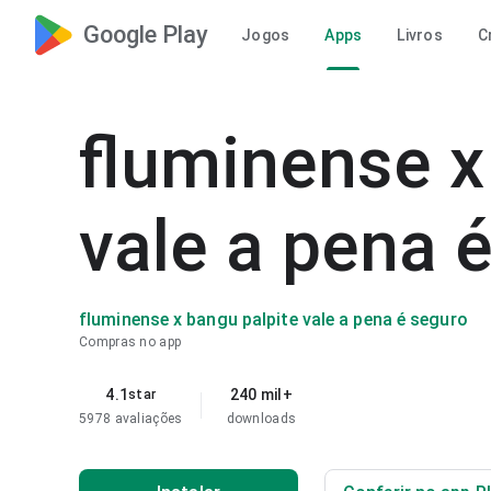
Google Play
Jogos
Apps
Livros
C
fluminense x
vale a pena 
fluminense x bangu palpite vale a pena é seguro
Compras no app
4.1
240 mil+
star
5978 avaliações
downloads