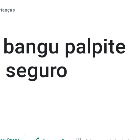
rianças
 bangu palpite
é seguro