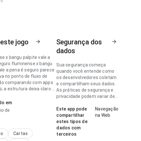
os
este jogo
Segurança dos
dados
e x bangu palpite vale a
eguro fluminense x bangu
Sua segurança começa
ale a pena é seguro parece
quando você entende como
va no ponto de fluxo de
os desenvolvedores coletam
ão comparando com apps
e compartilham seus dados.
; a estrutura deixa claro o
As práticas de segurança e
asso. Esse equilíbrio torna
privacidade podem variar de
is interessante para
ado em
acordo com o uso, a região e
a idade.
Este app pode
Navegação
io de
compartilhar
na Web
e x bangu palpite vale a
estes tipos de
eguro parece objetiva no
dados com
 velocidade de
no
Cartas
terceiros
ento ao alternar detalhes;