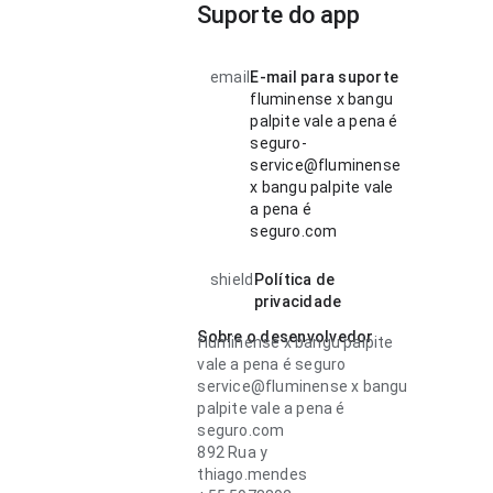
Suporte do app
email
E-mail para suporte
fluminense x bangu
palpite vale a pena é
seguro-
service@fluminense
x bangu palpite vale
a pena é
seguro.com
shield
Política de
privacidade
Sobre o desenvolvedor
fluminense x bangu palpite
vale a pena é seguro
service@fluminense x bangu
palpite vale a pena é
seguro.com
892 Rua y
thiago.mendes