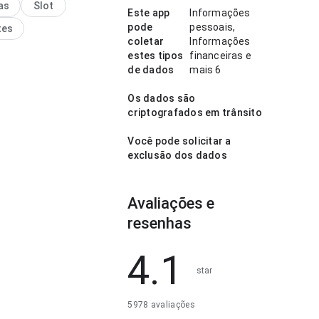
as
Slot
ência evita passos
Este app
Informações
sários. Esse cuidado nos
pode
pessoais,
tes
 faz diferença.
coletar
Informações
estes tipos
financeiras e
de dados
mais 6
Os dados são
criptografados em trânsito
Você pode solicitar a
exclusão dos dados
Avaliações e
resenhas
4.1
star
5978 avaliações