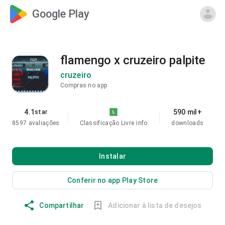
Google Play
flamengo x cruzeiro palpite
cruzeiro
Compras no app
4.1
590 mil+
star
8597 avaliações
Classificação Livre
info
downloads
Instalar
Conferir no app Play Store
Compartilhar
Adicionar à lista de desejos