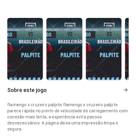
Sobre este jogo
flamengo x cruzeiro palpite flamengo x cruzeiro palpite
parece rápida no ponto de velocidade de carregamento com
conexão mais lenta; a experiência evita passos
desnecessários. A página deixa uma impressão limpa e
segura.