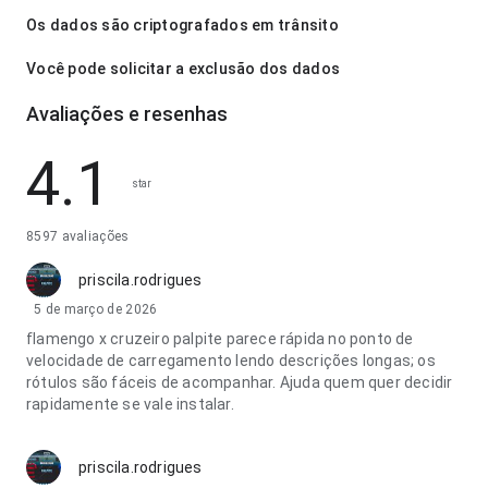
Os dados são criptografados em trânsito
Você pode solicitar a exclusão dos dados
Avaliações e resenhas
4.1
star
8597 avaliações
priscila.rodrigues
5 de março de 2026
flamengo x cruzeiro palpite parece rápida no ponto de
velocidade de carregamento lendo descrições longas; os
rótulos são fáceis de acompanhar. Ajuda quem quer decidir
rapidamente se vale instalar.
priscila.rodrigues