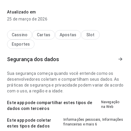
flamengo x cruzeiro palpite parece estável no ponto de fluxo
de navegação com conexão mais lenta; a estrutura deixa
Atualizado em
claro o próximo passo. O resultado geral parece prático e
25 de março de 2026
maduro.
Cassino
Cartas
Apostas
Slot
Esportes
Segurança dos dados
Sua segurança começa quando você entende como os
desenvolvedores coletam e compartilham seus dados. As
práticas de segurança e privacidade podem variar de acordo
com o uso, a região e a idade.
Navegação
Este app pode compartilhar estes tipos de
na Web
dados com terceiros
Informações pessoais, Informações
Este app pode coletar
financeiras e mais 6
estes tipos de dados