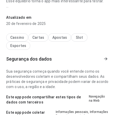
Esse equilíbrio torna o app mais interessante para testar.
flamengo tem sulamericana cashout parece objetiva no
ponto de fluxo de navegação lendo descrições longas; as
Atualizado em
ações importantes continuam visíveis. A página deixa uma
20 de fevereiro de 2025
impressão limpa e segura.
Cassino
Cartas
Apostas
Slot
Esportes
Segurança dos dados
Sua segurança começa quando você entende como os
desenvolvedores coletam e compartilham seus dados. As
práticas de segurança e privacidade podem variar de acordo
com o uso, a região e a idade.
Navegação
Este app pode compartilhar estes tipos de
na Web
dados com terceiros
Informações pessoais, Informações
Este app pode coletar