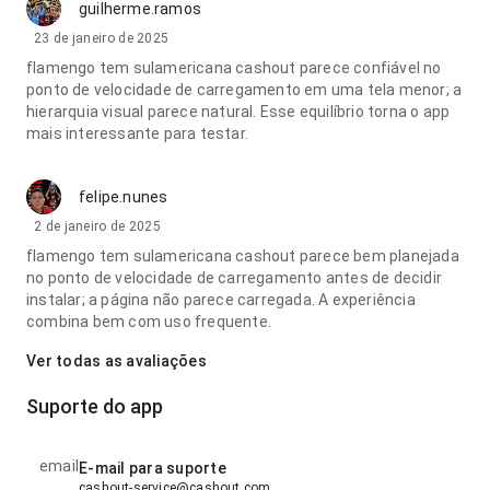
guilherme.ramos
23 de janeiro de 2025
flamengo tem sulamericana cashout parece confiável no
ponto de velocidade de carregamento em uma tela menor; a
hierarquia visual parece natural. Esse equilíbrio torna o app
mais interessante para testar.
felipe.nunes
2 de janeiro de 2025
flamengo tem sulamericana cashout parece bem planejada
no ponto de velocidade de carregamento antes de decidir
instalar; a página não parece carregada. A experiência
combina bem com uso frequente.
Ver todas as avaliações
Suporte do app
email
E-mail para suporte
cashout-service@cashout.com