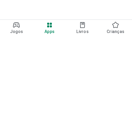
Jogos
Apps
Livros
Crianças
Google Play
Play Pass
Pontos do Play Points
Vales-presente
Resgatar
Política de reembolso