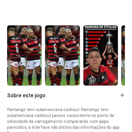
Sobre este jogo
flamengo tem sulamericana cashout flamengo tem
sulamericana cashout parece consistente no ponto de
velocidade de carregamento comparando com apps
parecidos; a interface não distrai das informações do app.