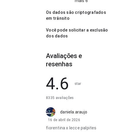
mais 6
Os dados são criptografados
em trânsito
Você pode solicitar a exclusão
dos dados
Avaliações e
resenhas
4.6
star
8335 avaliações
daniela.araujo
16 de abril de 2026
fiorentina x lecce palpites