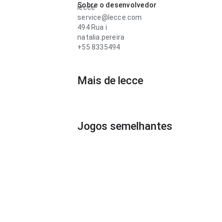
Sobre o desenvolvedor
lecce
service@lecce.com
494 Rua i
natalia.pereira
+55 8335494
Mais de lecce
Jogos semelhantes