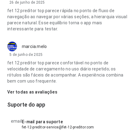
26 de junho de 2025
fet 12 preditor top parece rápida no ponto de fluxo de
navegação ao navegar por várias seções; a hierarquia visual
parece natural. Esse equilíbrio torna o app mais
interessante para testar.
marcia.melo
5 de junho de 2025
fet 12 preditor top parece confortável no ponto de
velocidade de carregamento no uso diário repetido; os
rótulos são fáceis de acompanhar. A experiência combina
bem com uso frequente.
Ver todas as avaliações
Suporte do app
email
E-mail para suporte
fet-12-preditor-service@fet-12-preditor.com