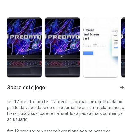
Sobre este jogo
fet 12 preditor top fet 12 preditor top parece equilibrada no
ponto de velocidade de carregamento em uma tela menor; a
hierarquia visual parece natural. Isso passa mais confiança
ao usuário.
fet 12 preditor top parece bem planejada no ponto de