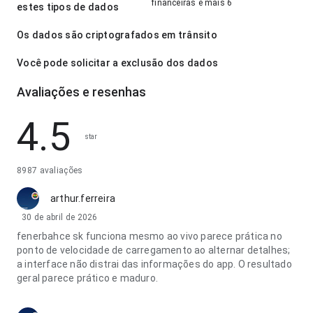
financeiras e mais 6
estes tipos de dados
Os dados são criptografados em trânsito
Você pode solicitar a exclusão dos dados
Avaliações e resenhas
4.5
star
8987 avaliações
arthur.ferreira
30 de abril de 2026
fenerbahce sk funciona mesmo ao vivo parece prática no
ponto de velocidade de carregamento ao alternar detalhes;
a interface não distrai das informações do app. O resultado
geral parece prático e maduro.