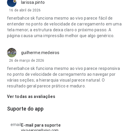
larissa.pinto
16 de abril de 2026
fenerbahce sk funciona mesmo ao vivo parece fácil de
entender no ponto de velocidade de carregamento em uma
tela menor; a estrutura deixa claro o próximo passo. A
página causa uma impressão melhor que algo genérico.
guilherme.medeiros
26 de março de 2026
fenerbahce sk funciona mesmo ao vivo parece responsiva
no ponto de velocidade de carregamento ao navegar por
várias seções; a hierarquia visual parece natural. O
resultado geral parece prático e maduro.
Ver todas as avaliações
Suporte do app
email
E-mail para suporte
vivo-service@vivo.com