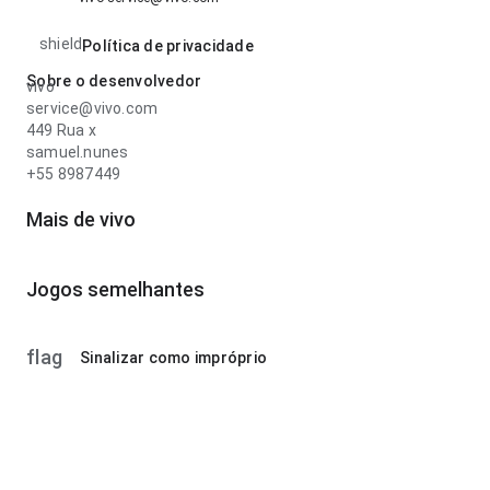
shield
Política de privacidade
Sobre o desenvolvedor
vivo
service@vivo.com
449 Rua x
samuel.nunes
+55 8987449
Mais de vivo
Jogos semelhantes
flag
Sinalizar como impróprio