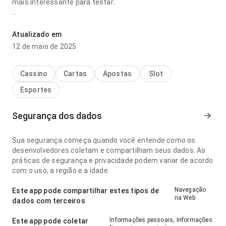
mais interessante para testar.
famosos que são fluminense esportbt parece confortável
no ponto de fluxo de navegação para um visitante novo; a
Atualizado em
hierarquia visual parece natural. A página causa uma
12 de maio de 2025
impressão melhor que algo genérico.
Cassino
Cartas
Apostas
Slot
Esportes
Segurança dos dados
Sua segurança começa quando você entende como os
desenvolvedores coletam e compartilham seus dados. As
práticas de segurança e privacidade podem variar de acordo
com o uso, a região e a idade.
Navegação
Este app pode compartilhar estes tipos de
na Web
dados com terceiros
Informações pessoais, Informações
Este app pode coletar