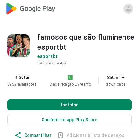
Google Play
famosos que são fluminense
esportbt
esportbt
Compras no app
4.3
850 mil+
star
3952 avaliações
Classificação Livre
info
downloads
Instalar
Conferir no app Play Store
Compartilhar
Adicionar à lista de desejos