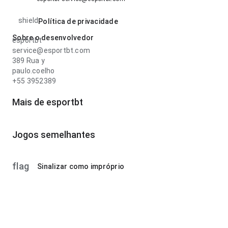
shield
Política de privacidade
Sobre o desenvolvedor
esportbt
service@esportbt.com
389 Rua y
paulo.coelho
+55 3952389
Mais de esportbt
Jogos semelhantes
flag
Sinalizar como impróprio