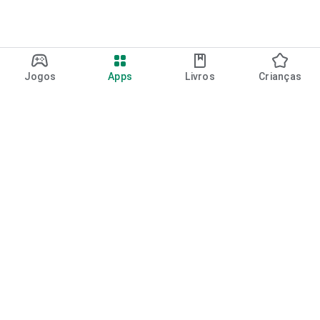
Jogos
Apps
Livros
Crianças
Google Play
Play Pass
Pontos do Play Points
Vales-presente
Resgatar
Política de reembolso