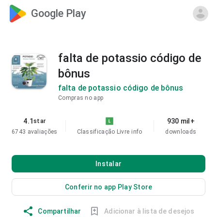
Google Play
falta de potassio código de
bônus
falta de potassio código de bônus
Compras no app
4.1
930 mil+
star
6743 avaliações
Classificação Livre
info
downloads
Instalar
Conferir no app Play Store
Compartilhar
Adicionar à lista de desejos