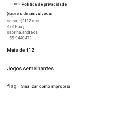
shield
Política de privacidade
Sobre o desenvolvedor
f12
service@f12.com
473 Rua j
sabrina.andrade
+55 9448473
Mais de f12
Jogos semelhantes
flag
Sinalizar como impróprio