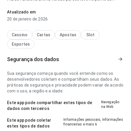
velocidade de carregamento ao voltar para a página depois;
os rótulos são fáceis de acompanhar. Ajuda quem quer
Atualizado em
decidir rapidamente se vale instalar.
20 de janeiro de 2026
Cassino
Cartas
Apostas
Slot
Esportes
Segurança dos dados
Sua segurança começa quando você entende como os
desenvolvedores coletam e compartilham seus dados. As
práticas de segurança e privacidade podem variar de acordo
com o uso, a região e a idade.
Navegação
Este app pode compartilhar estes tipos de
na Web
dados com terceiros
Informações pessoais, Informações
Este app pode coletar
financeiras e mais 6
estes tipos de dados