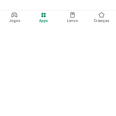
Jogos
Apps
Livros
Crianças
Google Play
Play Pass
Pontos do Play Points
Vales-presente
Resgatar
Política de reembolso