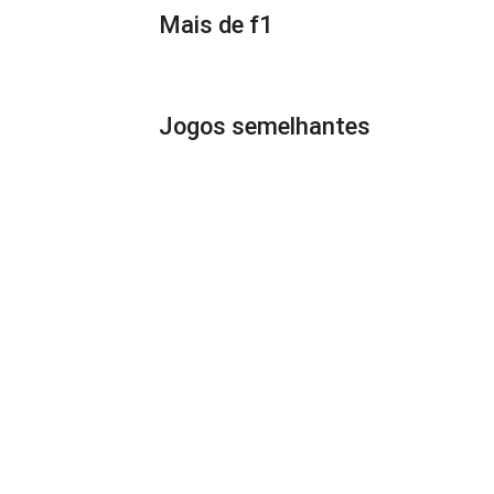
Mais de f1
Jogos semelhantes