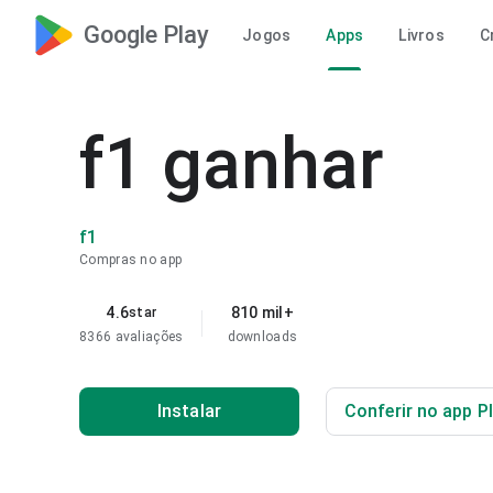
Google Play
Jogos
Apps
Livros
C
f1 ganhar
f1
Compras no app
4.6
810 mil+
star
8366 avaliações
downloads
Instalar
Conferir no app P