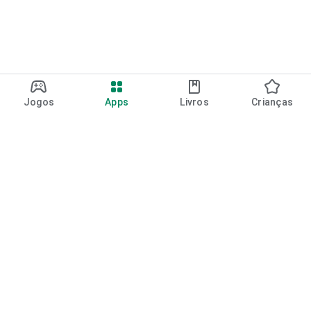
Jogos
Apps
Livros
Crianças
Google Play
Play Pass
Pontos do Play Points
Vales-presente
Resgatar