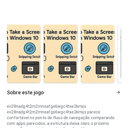
Sobre este jogo
ev28nadg4t2m2mnsafgs6wgc4txe2kmijs
ev28nadg4t2m2mnsafgs6wgc4txe2kmijs parece
confortável no ponto de fluxo de navegação comparando
com apps parecidos; a estrutura deixa claro o próximo