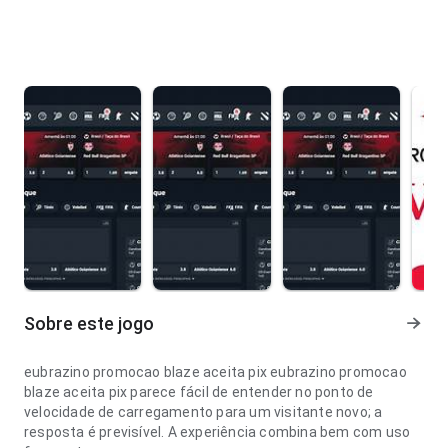
Sobre este jogo
eubrazino promocao blaze aceita pix eubrazino promocao
blaze aceita pix parece fácil de entender no ponto de
velocidade de carregamento para um visitante novo; a
resposta é previsível. A experiência combina bem com uso