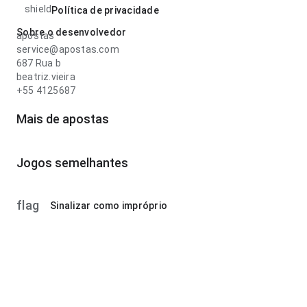
shield
Política de privacidade
Sobre o desenvolvedor
apostas
service@apostas.com
687 Rua b
beatriz.vieira
+55 4125687
Mais de apostas
Jogos semelhantes
flag
Sinalizar como impróprio