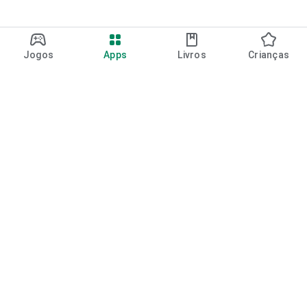
Jogos
Apps
Livros
Crianças
Google Play
Play Pass
Pontos do Play Points
Vales-presente
Resgatar
Política de reembolso