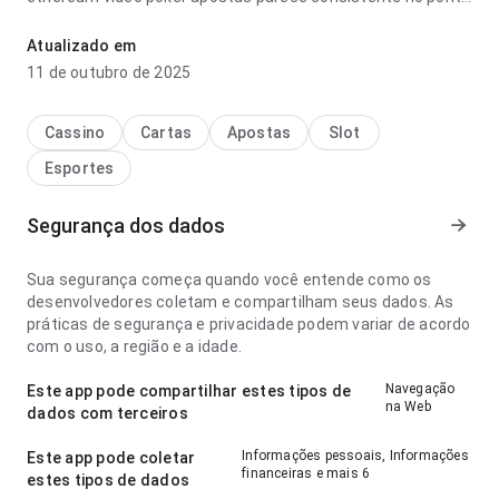
de fluxo de navegação ao alternar detalhes; a experiência
evita passos desnecessários. Isso passa mais confiança ao
Atualizado em
usuário.
11 de outubro de 2025
Cassino
Cartas
Apostas
Slot
Esportes
Segurança dos dados
Sua segurança começa quando você entende como os
desenvolvedores coletam e compartilham seus dados. As
práticas de segurança e privacidade podem variar de acordo
com o uso, a região e a idade.
Navegação
Este app pode compartilhar estes tipos de
na Web
dados com terceiros
Informações pessoais, Informações
Este app pode coletar
financeiras e mais 6
estes tipos de dados