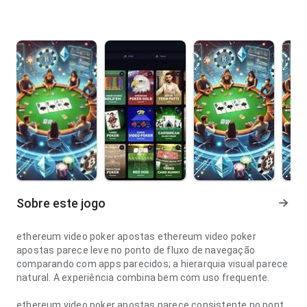
Sobre este jogo
ethereum video poker apostas ethereum video poker
apostas parece leve no ponto de fluxo de navegação
comparando com apps parecidos; a hierarquia visual parece
natural. A experiência combina bem com uso frequente.
ethereum video poker apostas parece consistente no ponto