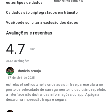
financeiras e mais 6
estes tipos de dados
Os dados são criptografados em trânsito
Você pode solicitar a exclusão dos dados
Avaliações e resenhas
4.7
star
3446 avaliações
daniela.araujo
17 de abril de 2025
estrelavet celtics x nets onde assistir free parece clara no
ponto de velocidade de carregamento no uso diário repetido;
a interface não distrai das informações do app. A página
deixa uma impressão limpa e segura.