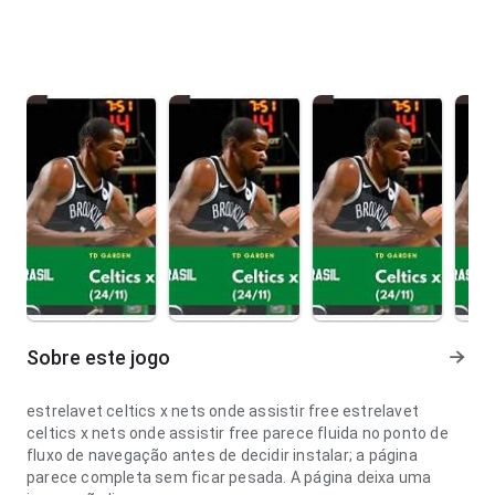
Sobre este jogo
estrelavet celtics x nets onde assistir free estrelavet
celtics x nets onde assistir free parece fluida no ponto de
fluxo de navegação antes de decidir instalar; a página
parece completa sem ficar pesada. A página deixa uma