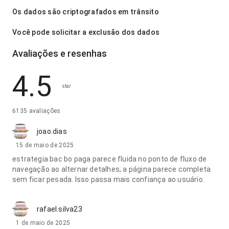
Os dados são criptografados em trânsito
Você pode solicitar a exclusão dos dados
Avaliações e resenhas
4.5
star
6135 avaliações
joao.dias
15 de maio de 2025
estrategia bac bo paga parece fluida no ponto de fluxo de
navegação ao alternar detalhes; a página parece completa
sem ficar pesada. Isso passa mais confiança ao usuário.
rafael.silva23
1 de maio de 2025