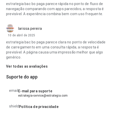
estrategia bac bo paga parece rápida no ponto de fluxo de
navegação comparando com apps parecidos; a resposta é
previsível. A experiência combina bem com uso frequente.
larissa.pereira
10 de abril de 2025
estrategia bac bo paga parece clara no ponto de velocidade
de carregamento em uma consulta rápida; a resposta é
previsível. A página causa uma impressão melhor que algo
genérico.
Ver todas as avaliações
Suporte do app
email
E-mail para suporte
estrategia-service@estrategia.com
shield
Política de privacidade